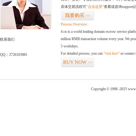
具体交易流程可
“点击这里”
查看或咨询support@
我要购买
>>
Process Overview:
4.cn is a world leading domain escrow service plat
million RMB transaction volume every year. We promi
联系我们
5 workdays.
For detailed process, you can
“visit here”
or contact
QQ：2726103981
BUY NOW
>>
Copyright © 1998 -2025 www.