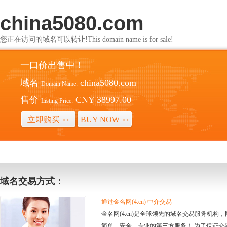
china5080.com
您正在访问的域名可以转让!This domain name is for sale!
一口价出售中！
域名
china5080.com
Domain Name:
售价
CNY 38997.00
Listing Price:
立即购买
BUY NOW
>>
>>
域名交易方式：
通过金名网(4.cn) 中介交易
金名网(4.cn)是全球领先的域名交易服务机
简单、安全、专业的第三方服务！ 为了保证交